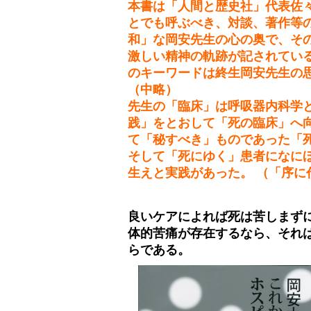
本書は「人間と歴史社」代表佐
とでも呼ぶべき、対談、著作等
和」な岡安先生の心の奥で、そ
激しい精神の軌跡が記されてい
のキーワードは終生岡安先生の
（中略）
先生の「臨床」は呼吸器内科学
践」をとおして「死の臨床」へ
て「秘すべき」ものであった「
そして「死にゆく」患者になに
生えと実践があった。 （「序に
良いケアによれば死は苦しまず
体的苦痛が存在するなら、それ
らである。