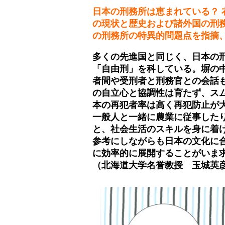
日本の刑務所は恵まれている？ 
の現状と歴史および諸外国の刑
の刑務所の特異的問題点を指摘
多くの先進国と同じく、日本の
「自由刑」を科している。塀の
者間や受刑者と刑務官との会話
の自立心と協調性は育たず、ス
本の再犯者率は高く再犯防止が
一般人と一緒に農業に従事した
と、社会生活のスキルを身に着
参考にしながらも日本の文化に
に効率的に展開することがいま
（北海道大学名誉教授 玉城英