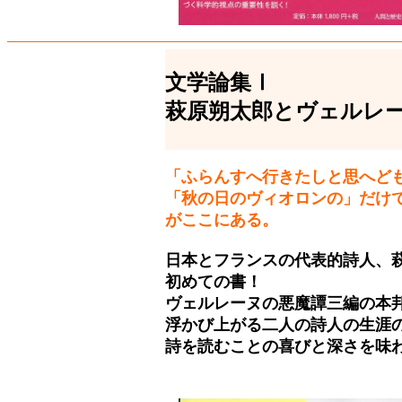
文学論集Ⅰ
萩原朔太郎とヴェルレ
「ふらんすへ行きたしと思へど
「秋の日のヴィオロンの」だけ
がここにある。
日本とフランスの代表的詩人、
初めての書！
ヴェルレーヌの悪魔譚三編の本
浮かび上がる二人の詩人の生涯
詩を読むことの喜びと深さを味