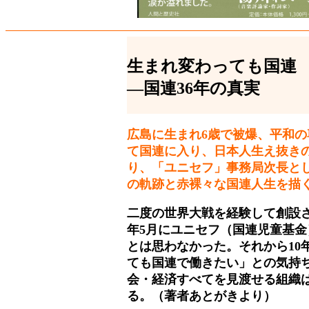
生まれ変わっても国連
―国連36年の真実
広島に生まれ6歳で被爆、平和
て国連に入り、日本人生え抜き
り、「ユニセフ」事務局次長とし
の軌跡と赤裸々な国連人生を描
二度の世界大戦を経験して創設さ
年5月にユニセフ（国連児童基
とは思わなかった。それから10
ても国連で働きたい」との気持
会・経済すべてを見渡せる組織
る。（著者あとがきより）