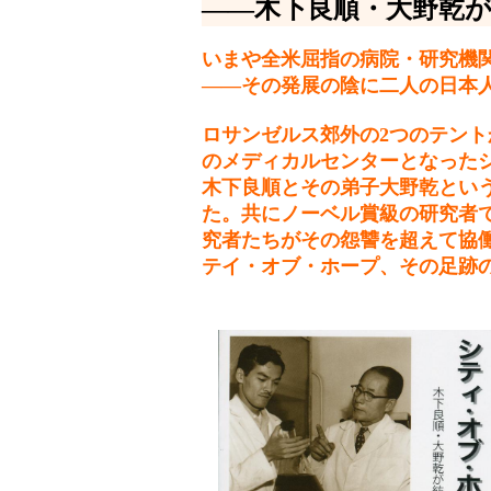
――木下良順・大野乾
いまや全米屈指の病院・研究機
――その発展の陰に二人の日本
ロサンゼルス郊外の2つのテン
のメディカルセンターとなった
木下良順とその弟子大野乾とい
た。共にノーベル賞級の研究者
究者たちがその怨讐を超えて協
テイ・オブ・ホープ、その足跡