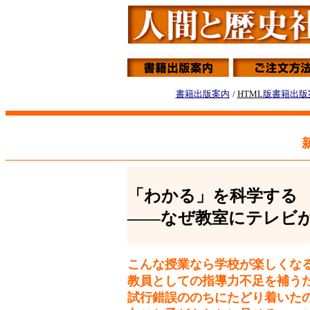
書籍出版案内
/
HTML
版書籍出版
「わかる」を科学する
――なぜ教室にテレビ
こんな授業なら学校が楽しくな
教員としての指導力不足を補う
試行錯誤ののちにたどり着いた