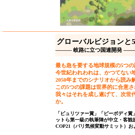
グローバルビジョンと
――― 岐路に立つ国連開発 ――
最も急を要する地球規模の5つ
今世紀われわれは、かつてない
2050年までのシナリオから読
この5つの課題は世界的に合意
我々はそれを成し遂げて、次世
か。
「ピュリツァー賞」「ピーボディ賞」
ットら第一級の執筆陣が中立・客観
COP21（パリ気候変動サミット）